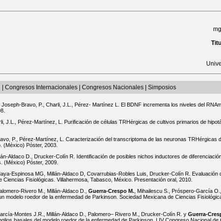
mg
Tit
Univ
n
|
Congresos Internacionales
|
Congresos Nacionales
|
Simposios
, Joseph-Bravo, P., Charli, J.L., Pérez- Martínez L. El BDNF incrementa los niveles del RNA
98.
i, J.L., Pérez-Martínez, L. Purificación de células TRHérgicas de cultivos primarios de hipot
Bravo, P., Pérez-Martínez, L. Caracterización del transcriptoma de las neuronas TRHérgicas d
. (México) Póster, 2003.
llán-Aldaco D., Drucker-Colín R. Identificación de posibles nichos inductores de diferenciac
. (México) Póster, 2009.
Maya-Espinosa MG, Millán-Aldaco D, Covarrubias-Robles Luis, Drucker-Colín R. Evaluación 
Ciencias Fisiológicas. Villahermosa, Tabasco, México. Presentación oral, 2010.
alomero-Rivero M., Millán-Aldaco D.,
Guerra-Crespo M.
, Mihailescu S., Próspero-García O.
n un modelo roedor de la enfermedad de Parkinson. Sociedad Mexicana de Ciencias Fisiológi
arcía-Montes J.R., Millán-Aldaco D., Palomero– Rivero M., Drucker-Colín R. y
Guerra-Cres
anglios basales del modelo roedor de la enfermedad de Parkinson. LIV Congreso Nacional de 