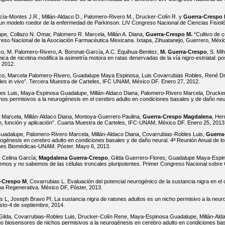
cía-Montes J.R., Millán-Aldaco D., Palomero-Rivero M., Drucker-Colín R. y
Guerra-Crespo 
 un modelo roedor de la enfermedad de Parkinson. LIV Congreso Nacional de Ciencias Fisiol
pe, Collazo N. Omar, Palomero R. Marcela, Millán A. Diana,
Guerra-Crespo M.
“Cultivo de c
so Nacional de la Asociación Farmacéutica Mexicana. Ixtapa, Zihuatanejo, Guerrero, Méxic
o, M. Palomero-Rivero, A. Boronat-García, A.C. Equihua-Benitez,
M. Guerra-Crespo
, S. Mi
ica de nicotina modifica la asimetría motora en ratas denervadas de la vía nigro-estriatal:
 2012.
aco, Marcela Palomero-Rivero, Guadalupe Maya Espinosa, Luis Covarrubias Robles, René D
des in vivo”. Tercera Muestra de Carteles, IFC UNAM, México DF. Enero 27, 2012.
es Luis, Maya-Espinosa Guadalupe, Millán-Aldaco Diana, Palomero-Rivero Marcela, Drucke
hos permisivos a la neurogénesis en el cerebro adulto en condiciones basales y de daño ne
 Marcela, Millán-Aldaco Diana, Montoya-Guerrero Paulina,
Guerra-Crespo Magdalena
, Her
, función y aplicación”. Cuarta Muestra de Carteles, IFC-UNAM, México DF. Enero 25, 2013
adalupe, Palomero-Rivero Marcela, Millán-Aldaco Diana, Covarrubias-Robles Luis,
Guerra
ogénesis en cerebro adulto en condiciones basales y de daño neural. 4ª Reunión Anual de lo
iones Biomédicas-UNAM. Póster. Mayo 6, 2013.
 Celina García;
Magdalena Guerra-Crespo
, Gilda Guerrero-Flores; Guadalupe Maya-Espin
mos y no sabemos de las células troncales pluripotentes. Primer Congreso Nacional sobre 
-Crespo M
, Covarrubias L. Evaluación del potencial neurogénico de la sustancia nigra en e
na Regenerativa. México DF, Póster, 2013.
s L, Joseph Bravo PI. La sustancia nigra de ratones adultos es un nicho permisivo a la neur
sto-4 de septiembre, 2014.
Gilda, Covarrubias-Robles Luis, Drucker-Colín Rene, Maya-Espinosa Guadalupe, Millán-Ald
mo biosensores de nichos permisivos a la neurogénesis en cerebro adulto en condiciones bas