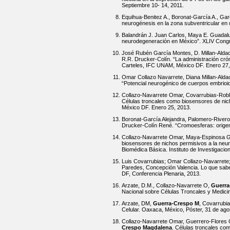
Septiembre 10- 14, 2011.
Equihua-Benitez A., Boronat-García A., Gar
neurogénesis en la zona subventricular en
Balandrán J. Juan Carlos, Maya E. Guadalu
neurodegeneración en México”. XLIV Congre
José Rubén García Montes, D. Millan-Aldac
R.R. Drucker-Colín. “La administración crón
Carteles, IFC UNAM, México DF. Enero 27,
Omar Collazo Navarrete, Diana Millan-Ald
“Potencial neurogénico de cuerpos embrioi
Collazo-Navarrete Omar, Covarrubias-Robl
Células troncales como biosensores de nic
México DF. Enero 25, 2013.
Boronat-García Alejandra, Palomero-Rivero
Drucker-Colín René. “Cromoesferas: origen
Collazo-Navarrete Omar, Maya-Espinosa Gu
biosensores de nichos permisivos a la neur
Biomédica Básica. Instituto de Investigac
Luis Covarrubias; Omar Collazo-Navarrete;
Paredes, Concepción Valencia. Lo que sabe
DF, Conferencia Plenaria, 2013.
Arzate, D.M., Collazo-Navarrete O,
Guerra
Nacional sobre Células Troncales y Medici
Arzate, DM,
Guerra-Crespo M
, Covarrubia
Celular. Oaxaca, México, Póster, 31 de ago
Collazo-Navarrete Omar, Guerrero-Flores 
Crespo Magdalena
. Células troncales co